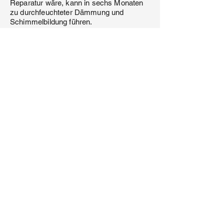
Reparatur wäre, kann in sechs Monaten
zu durchfeuchteter Dämmung und
Schimmelbildung führen.
Die elektronische Leckortung ist der
einfachste Weg, diese Kette zu
durchbrechen. Sie kostet einen
überschaubaren Betrag, liefert in wenigen
Tagen ein verlässliches Ergebnis und gibt
Ihnen die Entscheidungsgrundlage, die
Sie brauchen. Holzapfel begleitet Sie
wahlweise nur mit der Diagnose oder mit
dem kompletten Folgeprozess –
Reparatur, Sanierung, Wartungsvertrag,
Versicherungsabwicklung.
Rufen Sie an oder schreiben Sie eine
kurze Mail mit Ihrer Situation. Innerhalb
eines Werktags erhalten Sie eine erste
Einschätzung und einen Terminvorschlag.
Die Erstberatung kostet nichts.
Häufige Fragen