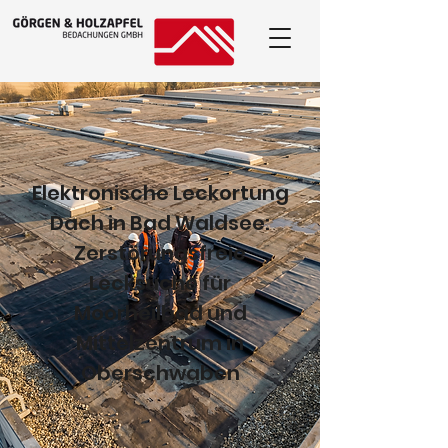
Elektronische Leckortung
Dach in Bad Waldsee:
Zerstörungsfreie
Lecksuche für
Moorheilbad und
Mittelzentrum in
Oberschwaben