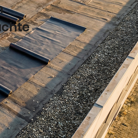
n
uchte