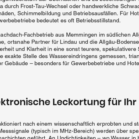
wa durch Frost-Tau-Wechsel oder handwerkliche Schwach
häden, Schimmelbildung und Betriebsausfällen. Für Hot
rbebetriebe bedeutet es oft Betriebsstillstand.
er Flachdach-Fachbetrieb aus Memmingen im südlichen A
che, ortsnahe Partner für Lindau und die Allgäu-Bodens
rheit und Klarheit in eine sonst teurere, spekulativere S
ie exakte Stelle des Wassereindringens gemessen, trian
uer Gebäude – besonders für Gewerbebetriebe und Hotel
lektronische Leckortung für Ihr
ktioniert nach einem wissenschaftlich erprobten und st
Messsignale (typisch im MHz-Bereich) werden über spez
hschichten geführt. An Undichtigkeiten – wo Wasser in