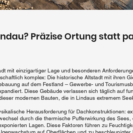
indau? Präzise Ortung statt p
dt mit einzigartiger Lage und besonderen Anforderung
tschaftlich komplex: Die historische Altstadt mit ihren Gi
bauung auf dem Festland – Gewerbe- und Tourismusba
xpandiert. Diese Gebäude verlassen sich täglich auf f
dieser modernen Bauten, die in Lindaus extremem Seek
sikalische Herausforderung für Dachkonstruktionen: ext
wechsel durch die thermische Pufferwirkung des Sees,
xponierten Lagen. Diese Faktoren führen zu Feuchtigk
Algenwachstum auf Oberflächen und zu beschleunigter