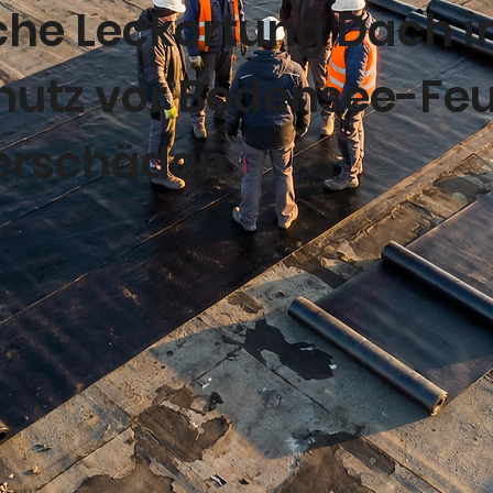
che Leckortung Dach i
chutz vor Bodensee-Fe
erschäden