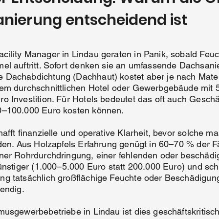
anierung entscheidend ist
ility Manager in Lindau geraten in Panik, sobald Feu
el auftritt. Sofort denken sie an umfassende Dachsan
 Dachabdichtung (Dachhaut) kostet aber je nach Mate
nem durchschnittlichen Hotel oder Gewerbgebäude mit 
o Investition. Für Hotels bedeutet das oft auch Geschä
0–100.000 Euro kosten können.
hafft finanzielle und operative Klarheit, bevor solche
den. Aus Holzapfels Erfahrung genügt in 60–70 % der Fä
ner Rohrdurchdringung, einer fehlenden oder beschädi
ünstiger (1.000–5.000 Euro statt 200.000 Euro) und sch
g tatsächlich großflächige Feuchte oder Beschädigung
endig.
musgewerbebetriebe in Lindau ist dies geschäftskritisc