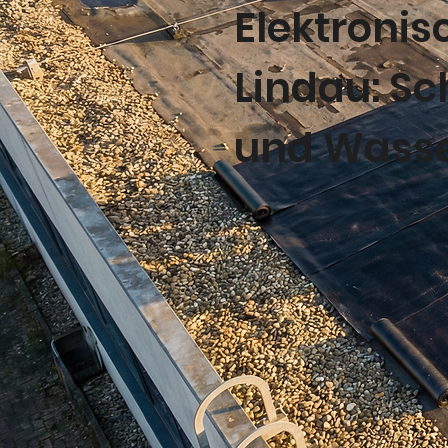
Elektronis
Lindau: S
und Wass