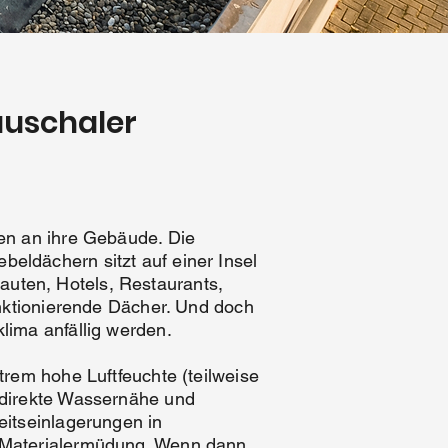
auschaler
en an ihre Gebäude. Die
ebeldächern sitzt auf einer Insel
uten, Hotels, Restaurants,
unktionierende Dächer. Und doch
lima anfällig werden.
rem hohe Luftfeuchte (teilweise
 direkte Wassernähe und
eitseinlagerungen in
 Materialermüdung. Wenn dann