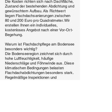
Die Kosten richten sich nach Dachfläche,
Zustand der bestehenden Abdichtung und
gewünschtem Aufbau. Als Richtwert
liegen Flachdachsanierungen zwischen
80 und 200 Euro pro Quadratmeter. Wir
erstellen Ihnen ein individuelles,
kostenloses Angebot nach einer Vor-Ort-
Begehung.
Warum ist Flachdachpflege am Bodensee
besonders wichtig?
Die Bodenseeregion zeichnet sich durch
hohe Luftfeuchtigkeit, häufige
Niederschläge und Föhnwinde aus. Diese
klimatischen Bedingungen belasten
Flachdachabdichtungen besonders stark.
Regelmäßige Inspektionen und
vorbeugende Wartung verlängern die
Lebensdauer Ihres Flachdachs erheblich.
Welche Abdichtungssysteme verwendet
Görgen & Holzapfel?
Wir arbeiten mit Bitumenbahnen, EPDM-
Kautschuk und PVC-Kunststoffbahnen