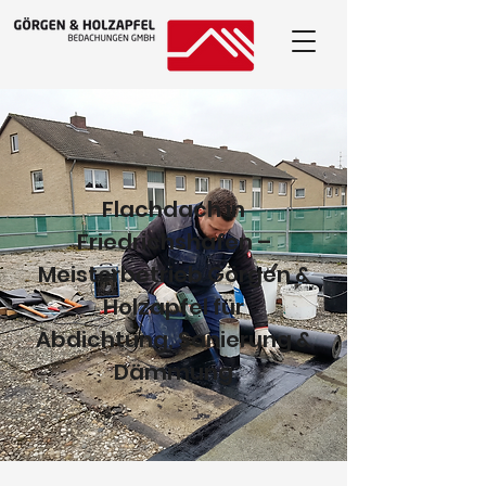
Flachdach in
Friedrichshafen –
Meisterbetrieb Görgen &
Holzapfel für
Abdichtung, Sanierung &
Dämmung