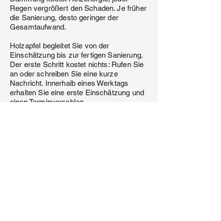
Regen vergrößert den Schaden. Je früher
die Sanierung, desto geringer der
Gesamtaufwand.
Holzapfel begleitet Sie von der
Einschätzung bis zur fertigen Sanierung.
Der erste Schritt kostet nichts: Rufen Sie
an oder schreiben Sie eine kurze
Nachricht. Innerhalb eines Werktags
erhalten Sie eine erste Einschätzung und
einen Terminvorschlag.
Häufige Fragen
Woran erkennt man, dass ein Flachdach
in Friedrichshafen saniert werden muss?
Wiederkehrende Undichtigkeiten,
Blasenbildung in der Abdichtung,
sichtbare Risse in Nähten oder
Anschlüssen, Feuchtigkeit an
Innenwänden und steigende Heizkosten
sind klare Zeichen. Eine fachliche
Bestandsaufnahme gibt Klarheit.