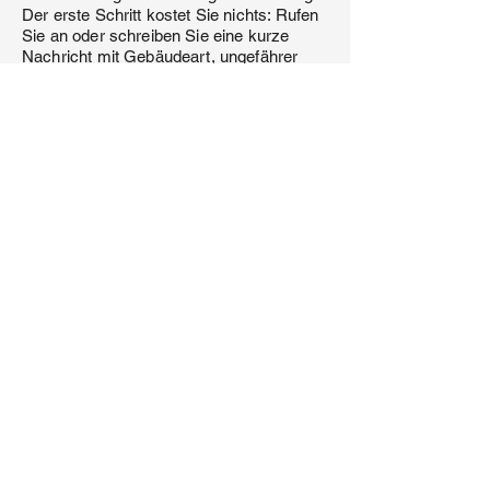
Der erste Schritt kostet Sie nichts: Rufen
Sie an oder schreiben Sie eine kurze
Nachricht mit Gebäudeart, ungefährer
Dachfläche und Ihrem Anliegen. Innerhalb
eines Werktags erhalten Sie eine erste
Einschätzung und einen Terminvorschlag
für die Vor-Ort-Besichtigung.
Häufige Fragen
Woran erkennt man, dass ein Flachdach
in Kempten saniert werden muss?
Wiederkehrende Undichtigkeiten,
Blasenbildung in der Abdichtung,
sichtbare Risse in Nähten oder
Anschlüssen, Feuchtigkeit an
Innenwänden und ein spürbarer Anstieg
der Heizkosten sind klare Zeichen. Eine
Bestandsaufnahme durch Holzapfel gibt
Klarheit.
Was kostet eine Flachdachsanierung pro
Quadratmeter?