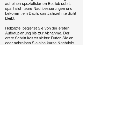
auf einen spezialisierten Betrieb setzt,
spart sich teure Nachbesserungen und
bekommt ein Dach, das Jahrzehnte dicht
bleibt.
Holzapfel begleitet Sie von der ersten
Aufbauplanung bis zur Abnahme. Der
erste Schritt kostet nichts: Rufen Sie an
oder schreiben Sie eine kurze Nachricht
mit ein paar Eckdaten zu Ihrem
Bauvorhaben in München. Innerhalb eines
Werktags erhalten Sie eine erste
fachliche Einschätzung und einen
Terminvorschlag.
Häufige Fragen
Welcher Flachdachaufbau ist im Neubau
der beste?
Für die meisten Münchner Neubauten ist
das nicht belüftete Warmdach die erste
Wahl – wirtschaftlich und bauphysikalisch
erprobt. Bei genutzten Dachflächen kann