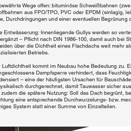
bewährte Wege offen: bituminöse Schweißbahnen (zweil
toffbahnen aus FPO/TPO, PVC oder EPDM (einlagig, lei
le, Durchdringungen und einer eventuellen Begrünung 
e Entwässerung: Innenliegende Gullys werden so verteil
 ergänzt – Pflicht nach DIN 1986-100, damit auch bei 
eiden über die Dichtheit eines Flachdachs weit mehr al
zialisierten Betriebs.
 Luftdichtheit kommt im Neubau hohe Bedeutung zu. Ei
ngeschlossene Dampfsperre verhindert, dass Feuchtigk
nsiert – eine der häufigsten Ursachen für Bauschäde
sikalisch durchgerechnet, damit Tauwasser sicher ausg
r zudem die spätere Nutzung: Soll das Dach begrünt, b
ichtung eine entsprechende Durchwurzelungs- bzw. mec
miges System statt einer Summe von Einzelteilen.