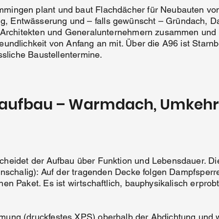
mingen plant und baut Flachdächer für Neubauten von
Entwässerung und – falls gewünscht – Gründach, Dac
n, Architekten und Generalunternehmern zusammen und
undlichkeit von Anfang an mit. Über die A96 ist Starnb
ssliche Baustellentermine.
chaufbau – Warmdach, Umkeh
heidet der Aufbau über Funktion und Lebensdauer. Die
einschalig): Auf der tragenden Decke folgen Dampfsp
n Paket. Es ist wirtschaftlich, bauphysikalisch erprob
ung (druckfestes XPS) oberhalb der Abdichtung und 