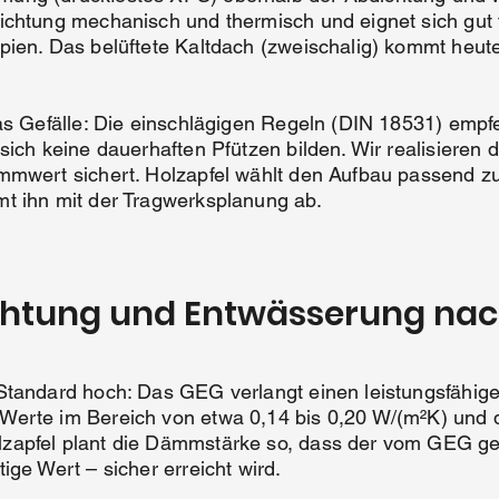
ichtung mechanisch und thermisch und eignet sich gut 
pien. Das belüftete Kaltdach (zweischalig) kommt heut
das Gefälle: Die einschlägigen Regeln (DIN 18531) emp
sich keine dauerhaften Pfützen bilden. Wir realisiere
mmwert sichert. Holzapfel wählt den Aufbau passend z
t ihn mit der Tragwerksplanung ab.
htung und Entwässerung na
Standard hoch: Das GEG verlangt einen leistungsfähig
erte im Bereich von etwa 0,14 bis 0,20 W/(m²K) und da
zapfel plant die Dämmstärke so, dass der vom GEG gef
ige Wert – sicher erreicht wird.