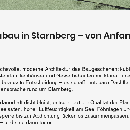
bau in Starnberg – von Anfang
chsvolle, moderne Architektur das Baugeschehen: kubi
, Mehrfamilienhäuser und Gewerbebauten mit klarer Lini
bewusste Entscheidung – es schafft nutzbare Dachfläc
mensprache rund um Starnberg.
auerhaft dicht bleibt, entscheidet die Qualität der Pl
hneelasten, hoher Luftfeuchtigkeit am See, Föhnlagen
perre bis zur Abdichtung lückenlos zusammenpassen. Fe
 – und sind dann teuer.